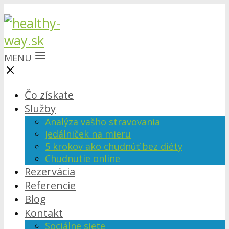
MENU
Čo získate
Služby
Analýza vašho stravovania
Jedálniček na mieru
5 krokov ako chudnúť bez diéty
Chudnutie online
Rezervácia
Referencie
Blog
Kontakt
Sociálne siete