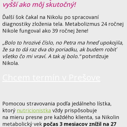
vyšší ako môj skutočný!
Ďalší šok čakal na Nikolu po spracovaní
diagnostiky zloženia tela. M
etabolizmus 24 ročnej
Nikole fungoval ako 39 ročnej žene!
„Bolo to hrozivé číslo, no Petra ma hneď upokojila,
že sa to dá raz dva do poriadku, ak budem robiť
všetko čo mi vraví. A tak aj bolo.“
potvrdzuje
Nikola.
Chcem termín v Prešove
Pomocou stravovania podľa jedálneho lístka,
ktorý
nutricionistka
vždy prispôsobuje
na mieru presne pre každého klienta, sa Nikolin
metabolický vek
počas 3 mesiacov znížil na 27