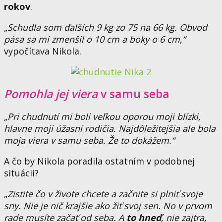
rokov
.
„
Schudla
som ďalších 9 kg zo 75 na 66 kg. Obvod
pása sa mi zmenšil o 10 cm a boky o 6 cm,“
vypočítava Nikola.
Pomohla jej viera
v samu seba
„Pri
chudnutí
mi boli veľkou oporou moji blízki,
hlavne moji úžasní rodičia. Najdôležitejšia ale bola
moja viera v samu seba. Že to dokážem.“
A čo by Nikola poradila ostatním v podobnej
situácii?
„
Zistite čo v živote chcete a začnite si plniť svoje
sny. Nie je nič krajšie ako žiť svoj sen. No v prvom
rade musíte začať od seba. A
to hneď
, nie zajtra,