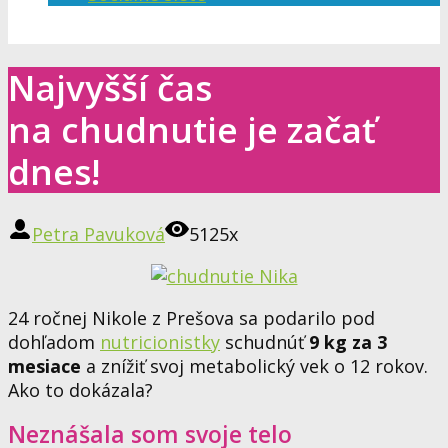
Najvyšší čas
na chudnutie je začať
dnes!
Petra Pavuková
5125x
24 ročnej Nikole z Prešova
sa podarilo pod
dohľadom
nutricionistky
schudnúť
9 kg za 3
mesiace
a
znížiť svoj metabolický vek o 12 rokov.
Ako to dokázala?
Neznášala som svoje telo