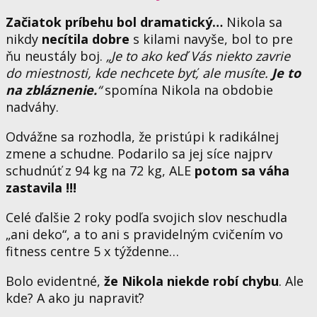
Začiatok
príbehu bol dramatický…
Nikola sa
nikdy
necítila dobre
s kilami navyše, bol to pre
ňu neustály boj.
„Je to ako keď Vás niekto zavrie
do miestnosti, kde nechcete byť, ale musíte.
Je to
na zbláznenie.
“
spomína Nikola na obdobie
nadváhy.
Odvážne sa rozhodla, že pristúpi k radikálnej
zmene a
schudne
. Podarilo sa jej síce najprv
schudnúť z 94 kg na 72 kg, ALE
potom sa váha
zastavila !!!
Celé ďalšie 2 roky podľa svojich slov neschudla
„ani deko“, a to ani s pravidelným cvičením vo
fitness centre 5 x týždenne…
Bolo evidentné,
že Nikola niekde robí chybu
. Ale
kde? A ako ju napraviť?