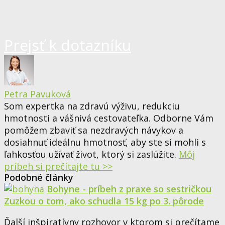
Prejsť k dotazníku
Petra Pavuková
Som expertka na zdravú výživu, redukciu
hmotnosti a vášnivá cestovateľka. Odborne Vám
pomôžem zbaviť sa nezdravých návykov a
dosiahnuť ideálnu hmotnosť, aby ste si mohli s
ľahkosťou užívať život, ktorý si zaslúžite.
Môj
príbeh si prečítajte tu >>
Podobné články
Bohyne - príbeh z praxe so sestričkou
Zuzkou o tom, ako schudla 15 kg po 3. pôrode
Ďalší inšpiratívny rozhovor v ktorom si prečítame