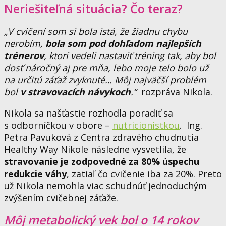
Neriešiteľná situácia? Čo teraz?
„V cvičení som si bola istá, že žiadnu chybu
nerobím,
bola
som pod dohľadom najlepších
trénerov
, ktorí vedeli nastaviť tréning tak, aby bol
dosť náročný aj pre mňa, lebo moje telo bolo už
na určitú záťaž zvyknuté… Môj najväčší problém
bol
v stravovacích návykoch
.“
rozpráva Nikola.
Nikola sa našťastie rozhodla poradiť sa
s odborníčkou v obore –
nutricionistkou
.
Ing.
Petra Pavuková z Centra zdravého
chudnutia
Healthy Way Nikole následne vysvetlila, že
stravovanie je zodpovedné za 80% úspechu
redukcie váhy
, zatiaľ čo cvičenie iba za 20%. Preto
už Nikola nemohla viac
schudnúť
jednoduchým
zvýšením cvičebnej záťaže.
Môj metabolický vek bol o 14 rokov