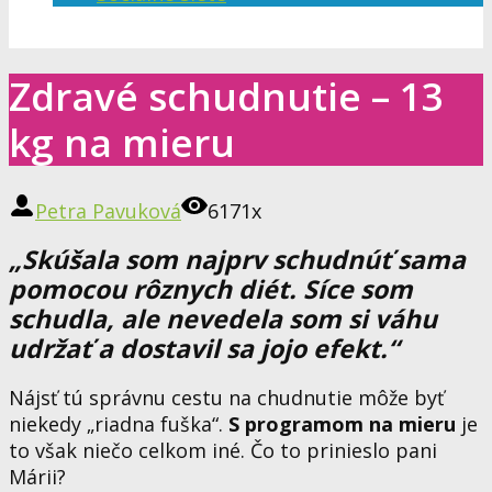
Zdravé schudnutie – 13
kg na mieru
Petra Pavuková
6171x
„Skúšala som najprv schudnúť sama
pomocou rôznych diét. Síce som
schudla, ale nevedela som si váhu
udržať a dostavil sa jojo efekt.“
Nájsť tú správnu cestu na chudnutie môže byť
niekedy „riadna fuška“.
S programom na mieru
je
to však niečo celkom iné. Čo to prinieslo pani
Márii?