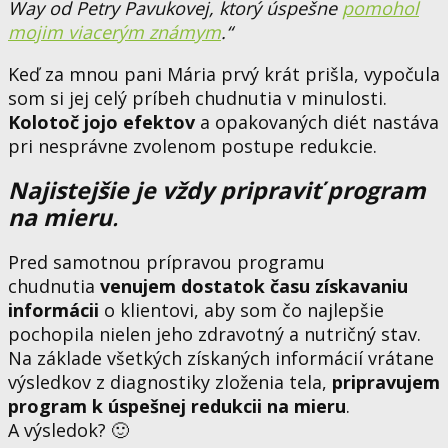
Way od Petry Pavukovej, ktorý úspešne
pomohol
mojim viacerým známym
.“
Keď za mnou pani Mária prvý krát prišla, vypočula
som si jej celý príbeh chudnutia v minulosti.
Kolotoč jojo efektov
a opakovaných diét nastáva
pri nesprávne zvolenom postupe redukcie.
Najistejšie je vždy pripraviť program
na mieru
.
Pred samotnou prípravou programu
chudnutia
venujem dostatok času získavaniu
informácii
o klientovi, aby som čo najlepšie
pochopila nielen jeho zdravotný a nutričný stav.
Na základe všetkých získaných informácií vrátane
výsledkov z diagnostiky zloženia tela,
pripravujem
program k úspešnej redukcii na mieru
.
A výsledok? 🙂