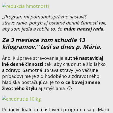
„Program mi pomohol správne nastaviť
stravovanie, pohyb aj ostatné denné činnosti tak,
aby som jedla a robila to, čo
mám naozaj rada
.
Za 3 mesiace som schudla 13
kilogramov.“ teší sa dnes p. Mária.
Áno. K úprave stravovania je
nutné nastaviť aj
iné denné činnosti
tak, aby chudnutie šlo ľahko
a zdravo. Samotná úprava stravy (vo väčšine
prípadov) nie je z dlhodobého a zdravotného
hľadiska postačujúca. Je to
o celkovej zmene
životného štýlu
aj zmýšľania. 🙂
Po individuálnom nastavení programu sa p. Márii