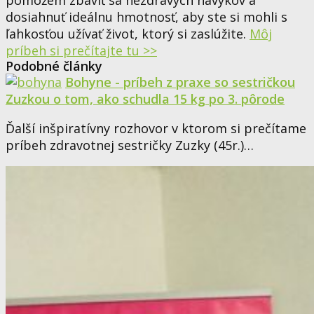
pomôžem zbaviť sa nezdravých návykov a
dosiahnuť ideálnu hmotnosť, aby ste si mohli s
ľahkosťou užívať život, ktorý si zaslúžite.
Môj
príbeh si prečítajte tu >>
Podobné články
Bohyne - príbeh z praxe so sestričkou
Zuzkou o tom, ako schudla 15 kg po 3. pôrode
Ďalší inšpiratívny rozhovor v ktorom si prečítame
príbeh zdravotnej sestričky Zuzky (45r.)…