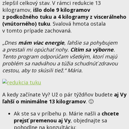
zlepšil celkový stav. V rámci redukcie 13
kilogramov,
išlo dole 9 kilogramov
z podkožného tuku a 4 kilogramy z viscerálneho
(vnútorného) tuku
. Svalová hmota ostala
v tomto prípade zachovaná.
„Dnes
mám viac energie
, ľahšie sa pohybujem
a prestali mi opúchať nohy.
Cítim sa výborne
.
Tento program odporúčam všetkým, ktorí majú
problém sa nadváhou a túžia schudnúť zdravou
cestou, aby to skúsili tiež.“ Mária.
A kedy začínate Vy? Už o pár týždňov budete
aj Vy
ľahší o minimálne 13 kilogramov
. 🙂
Ak ste sa v príbehu p. Márie našli a
chcete
prejsť premenou aj Vy
, objednajte sa
pohodlne na konzultáciu: