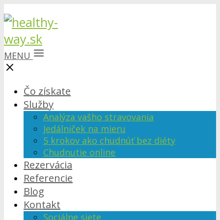
MENU
Čo získate
Služby
Analýza vašho stravovania
Jedálniček na mieru
5 krokov ako chudnúť bez diéty
Chudnutie online
Rezervácia
Referencie
Blog
Kontakt
Sociálne siete