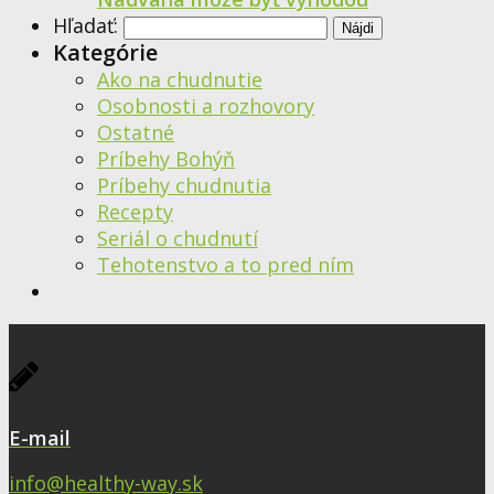
Hľadať:
Kategórie
Ako na chudnutie
Osobnosti a rozhovory
Ostatné
Príbehy Bohýň
Príbehy chudnutia
Recepty
Seriál o chudnutí
Tehotenstvo a to pred ním
E-mail
info@healthy-way.sk