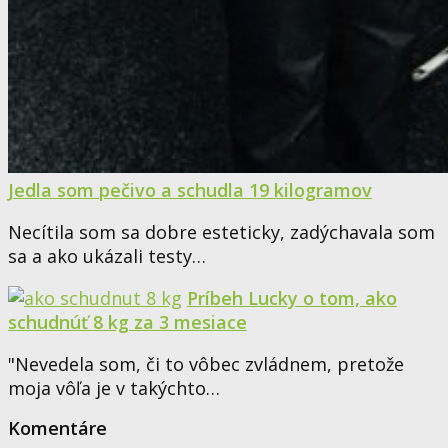
Jedla som pečivo a schudla 19 kilogramov
Necítila som sa dobre esteticky, zadýchavala som
sa a ako ukázali testy…
Príbeh Lucky o tom, ako
schudnúť 8 kg za 3 mesiace
"Nevedela som, či to vôbec zvládnem, pretože
moja vôľa je v takýchto…
Komentáre