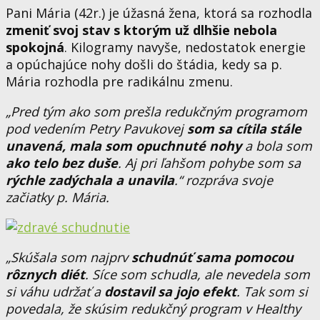
Pani Mária (42r.) je úžasná žena, ktorá sa rozhodla
zmeniť svoj stav s ktorým už dlhšie nebola
spokojná
. Kilogramy navyše, nedostatok energie
a opúchajúce nohy došli do štádia, kedy sa p.
Mária rozhodla pre radikálnu zmenu.
„Pred tým ako som prešla redukčným programom
pod vedením Petry Pavukovej
som sa cítila stále
unavená, mala som opuchnuté nohy
a bola som
ako telo bez duše
. Aj pri ľahšom pohybe som sa
rýchle zadýchala a unavila
.“ rozpráva svoje
začiatky p. Mária.
„Skúšala som najprv
schudnúť sama pomocou
rôznych diét
. Síce som schudla, ale nevedela som
si váhu udržať a
dostavil sa jojo efekt
. Tak som si
povedala, že skúsim redukčný program v Healthy