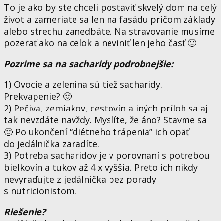
To je ako by ste chceli postaviť skvelý dom na celý
život a zameriate sa len na fasádu pričom základy
alebo strechu zanedbáte. Na stravovanie musíme
pozerať ako na celok a neviniť len jeho časť 🙂
Pozrime sa na sacharidy podrobnejšie:
1) Ovocie a zelenina sú tiež sacharidy.
Prekvapenie? 🙂
2) Pečiva, zemiakov, cestovín a iných príloh sa aj
tak nevzdáte navždy. Myslíte, že áno? Stavme sa
🙂 Po ukončení “diétneho trápenia” ich opäť
do jedálnička zaradíte.
3) Potreba sacharidov je v porovnaní s potrebou
bielkovín a tukov až 4 x vyššia. Preto ich nikdy
nevyraďujte z jedálnička bez porady
s nutricionistom.
Riešenie?