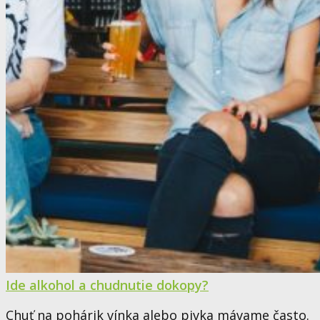
Ide alkohol a chudnutie dokopy?
Chuť na pohárik vínka alebo pivka mávame často.