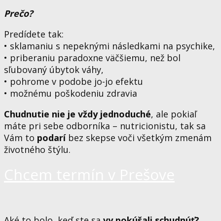
Prečo?
Predídete tak:
• sklamaniu s nepeknými následkami na psychike,
• priberaniu paradoxne väčšiemu, než bol
sľubovaný úbytok váhy,
• pohrome v podobe jo-jo efektu
• možnému poškodeniu zdravia
Chudnutie nie je vždy jednoduché
, ale pokiaľ
máte pri sebe odborníka – nutricionistu, tak sa
Vám to
podarí
bez skepse voči všetkým zmenám
životného štýlu.
Chcem termín v Prešove
Aké to bolo, keď ste sa
vy pokúšali schudnúť?