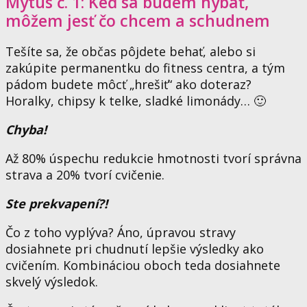
Mýtus č. 1: Keď sa budem hýbať,
môžem jesť čo chcem a schudnem
Tešíte sa, že občas pôjdete behať, alebo si
zakúpite permanentku do fitness centra, a tým
pádom budete môcť „hrešiť“ ako doteraz?
Horalky, chipsy k telke, sladké limonády… 🙂
Chyba!
Až 80% úspechu redukcie hmotnosti tvorí správna
strava a 20% tvorí cvičenie.
Ste prekvapení?!
Čo z toho vyplýva? Áno, úpravou stravy
dosiahnete pri chudnutí lepšie výsledky ako
cvičením. Kombináciou oboch teda dosiahnete
skvelý výsledok.