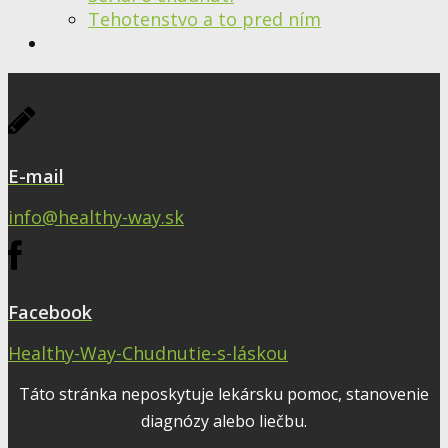
Tehotenstvo a to pred ním
E-mail
info@healthy-way.sk
Facebook
Healthy-Way-Chudnutie-s-láskou
Táto stránka neposkytuje lekársku pomoc, stanovenie
diagnózy alebo liečbu.