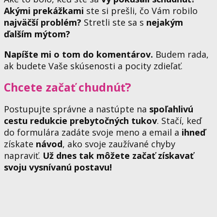
Akými prekážkami
ste si prešli, čo Vám robilo
najväčší problém?
Stretli ste sa s
nejakým
ďalším mýtom?
Napíšte mi o tom do komentárov.
Budem rada,
ak budete Vaše skúsenosti a pocity zdieľať.
Chcete
začať chudnúť?
Postupujte správne a nastúpte na
spoľahlivú
cestu redukcie prebytočných tukov
. Stačí, keď
do formulára zadáte svoje meno a email a
ihneď
získate
návod
, ako svoje zaužívané chyby
napraviť.
Už dnes tak môžete začať získavať
svoju vysnívanú postavu!