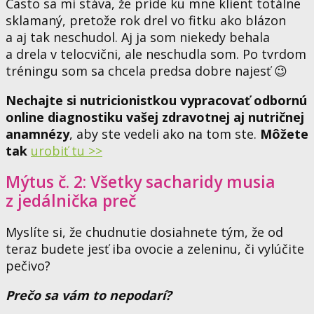
Často sa mi stáva, že príde ku mne klient totálne
sklamaný, pretože rok drel vo fitku ako blázon
a aj tak neschudol. Aj ja som niekedy behala
a drela v telocvični, ale neschudla som. Po tvrdom
tréningu som sa chcela predsa dobre najesť 😉
Nechajte si nutricionistkou vypracovať odbornú
online diagnostiku vašej zdravotnej aj nutričnej
anamnézy
, aby ste vedeli ako na tom ste.
Môžete
tak
urobiť tu >>
Mýtus č. 2: Všetky sacharidy musia
z jedálnička preč
Myslíte si, že chudnutie dosiahnete tým, že od
teraz budete jesť iba ovocie a zeleninu, či vylúčite
pečivo?
Prečo sa vám to nepodarí?