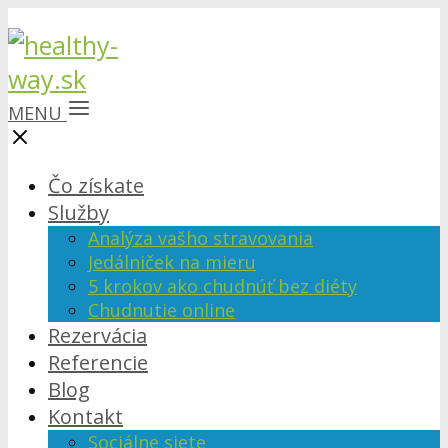
MENU
Čo získate
Služby
Analýza vašho stravovania
Jedálniček na mieru
5 krokov ako chudnúť bez diéty
Chudnutie online
Rezervácia
Referencie
Blog
Kontakt
Sociálne siete