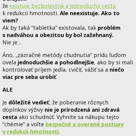
že
existuje bezbolestná a jednoduchá cesta
k redukcii hmotnosti.
Ale neexistuje. Ako to
viem?
Ak by taká “tabletka” existovala, tak
problém
s nadváhou a obezitou by bol zažehnaný.
Nie je…
Áno, „zázračné metódy chudnutia“ prídu ľuďom
oveľa
jednoduchšie a pohodlnejšie
, ako by si mali
kontrolovať príjem jedla, cvičiť, vážiť sa a
niečo
viac pre seba urobiť
.
ALE
Je
dôležité vedieť
, že poberanie rôznych
doplnkov výživy
nie je prirodzená ani zdravá
cesta
ako schudnúť. Vyhnite sa nákupu tejto
“chémie” a voľte
bezpečné a overené postupy
v redukcii hmotnosti
.