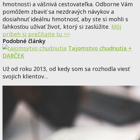
hmotnosti a vášnivá cestovateľka. Odborne Vám
pomôžem zbaviť sa nezdravých návykov a
dosiahnuť ideálnu hmotnosť, aby ste si mohli s
ľahkosťou užívať život, ktorý si zaslúžite.
Môj
príbeh si prečítajte tu >>
Podobné články
Tajomstvo chudnutia +
DARČEK
Už od roku 2013, od kedy som sa rozhodla viesť
svojich klientov…