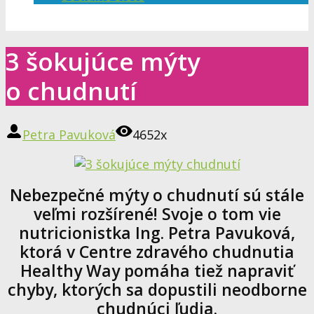
3 šokujúce mýty
o chudnutí
Petra Pavuková
4652x
Nebezpečné mýty o chudnutí sú stále
veľmi rozšírené! Svoje o tom vie
nutricionistka Ing. Petra Pavuková,
ktorá v Centre zdravého chudnutia
Healthy Way pomáha tiež napraviť
chyby, ktorých sa dopustili neodborne
chudnúci ľudia.