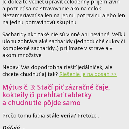
Je dôležité vedieť upraviť celodenný príjem živín
a pozrieť sa na stravovanie ako na celok.
Nezameriavať sa len na jednu potravinu alebo len
na jednu potravinovú skupinu.
Sacharidy ako také nie sú vinné ani nevinné. Veľkú
úlohu zohráva aké sacharidy (jednoduché cukry či
komplexné sacharidy..) prijímate v strave a v
akom množstve.
Nebaví Vás dopodrobna riešiť jedálniček, ale
chcete chudnúť aj tak?
Riešenie je na dosah >>
Mýtus č. 3: Stačí piť zázračné čaje,
kokteily či prehĺtať tabletky
a chudnutie pôjde samo
Prečo tomu ľudia
stále veria
? Pretože…
Dúfajú….