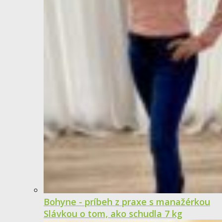
Bohyne - príbeh z praxe s manažérkou
Slávkou o tom, ako schudla 7 kg