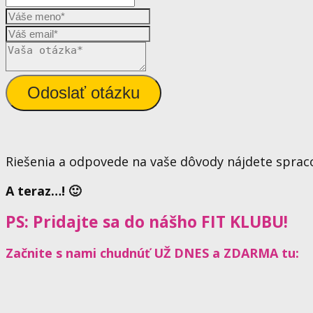
Odoslať otázku
Riešenia a odpovede na vaše dôvody nájdete spra
A teraz…! 🙂
PS: Pridajte sa do nášho FIT KLUBU!
Začnite s nami chudnúť UŽ DNES a ZDARMA tu: