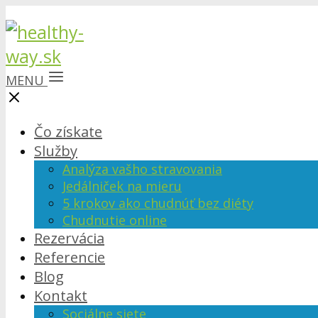
MENU
Čo získate
Služby
Analýza vašho stravovania
Jedálniček na mieru
5 krokov ako chudnúť bez diéty
Chudnutie online
Rezervácia
Referencie
Blog
Kontakt
Sociálne siete