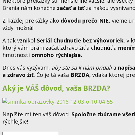
Niektoré prekážky sú menšie iné väčšie, ale všetky
Bránia nám konečne
začať a ísť
za našou vysnívan
Z každej prekážky ako
dôvodu prečo NIE
, vieme u
vždy možná!
A tak vznikol
Seriál Chudnutie bez výhovoriek
, v 
ktorý vám bráni začať zdravo žiť a chudnúť a
mením
hmotnosti
omnoho rýchlejšie.
Dnes vás vyzývam,
aby ste sa k nám pridali
a
napísa
a zdravo žiť
. Čo je tá vaša
BRZDA,
vďaka ktorej pre
Aký je VÁŠ dôvod, vaša BRZDA?
Napíšte mi ten váš dôvod.
Spoločne zbúrame všet
rýchlejšie!