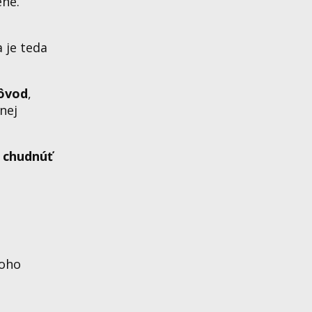
ne.
 je teda
ôvod
,
anej
o chudnúť
noho