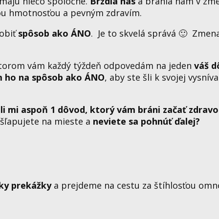
 majú niečo spoločné.
Brzdia nás
a bránia nám v zme
ou hmotnosťou a pevným zdravím.
robiť
spôsob ako ÁNO
. Je to skvelá správá 🙂 Zmena
ktorom vám každý týždeň odpovedám na jeden
váš d
 ho na spôsob ako ÁNO
, aby ste šli k svojej vysnív
li mi aspoň 1 dôvod, ktorý vám bráni začať zdrav
šľapujete na mieste a
neviete sa pohnúť ďalej?
ky prekážky
a prejdeme na cestu za štíhlosťou om