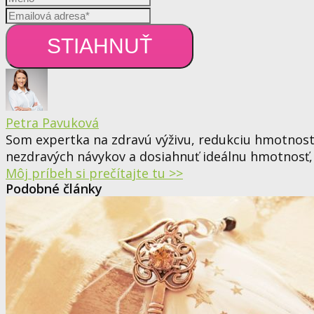
STIAHNUŤ
Petra Pavuková
Som expertka na zdravú výživu, redukciu hmotnost
nezdravých návykov a dosiahnuť ideálnu hmotnosť, ab
Môj príbeh si prečítajte tu >>
Podobné články