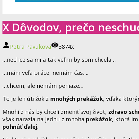
X Dôvodov, prečo neschu
Petra Pavuková
3874x
…nechce sa mi a tak veľmi by som chcela…
…mám veľa práce, nemám čas….
…chcem, ale nemám peniaze…
To je len útržok z
mnohých prekážok
, vďaka ktor
Mnohí z nás by chceli zmeniť svoj život,
zdravo sch
však narazia na jednu z mnoha
prekážok
, ktorá im
pohnúť ďalej
.