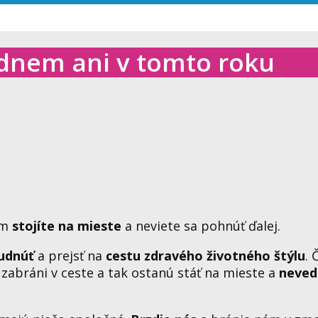
dnem ani v tomto roku
ým
stojíte na mieste
a neviete sa pohnúť ďalej.
udnúť
a prejsť na
cestu zdravého životného štýlu
. 
 zabráni v ceste a tak ostanú stáť na mieste a
neved