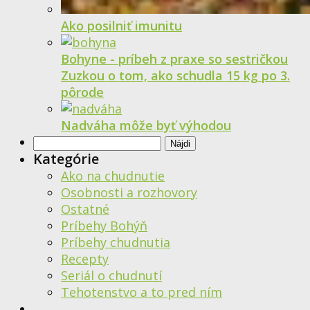
Ako posilniť imunitu
Bohyne - príbeh z praxe so sestričkou
Zuzkou o tom, ako schudla 15 kg po 3.
pôrode
Nadváha môže byť výhodou
Hľadať:
Kategórie
Ako na chudnutie
Osobnosti a rozhovory
Ostatné
Príbehy Bohýň
Príbehy chudnutia
Recepty
Seriál o chudnutí
Tehotenstvo a to pred ním