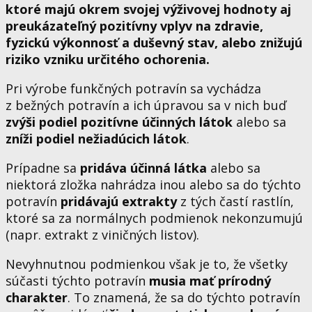
ktoré majú okrem svojej výživovej hodnoty aj
preukázateľný pozitívny vplyv na zdravie,
fyzickú výkonnosť a duševný stav, alebo znižujú
riziko vzniku určitého ochorenia.
Pri výrobe funkčných potravín sa vychádza
z bežných potravín a ich úpravou sa v nich buď
zvýši podiel pozitívne účinných látok
alebo sa
zníži podiel nežiadúcich látok
.
Prípadne sa
pridáva účinná látka
alebo sa
niektorá zložka nahrádza inou alebo sa do týchto
potravín
pridávajú extrakty
z tých častí rastlín,
ktoré sa za normálnych podmienok nekonzumujú
(napr. extrakt z viničných listov).
Nevyhnutnou podmienkou však je to, že všetky
súčasti týchto potravín
musia mať prírodný
charakter
. To znamená, že sa do týchto potravín