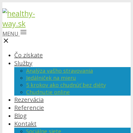
MENU
Čo získate
Služby
Analýza vašho stravovania
Jedálniček na mieru
5 krokov ako chudnúť bez diéty
Chudnutie online
Rezervácia
Referencie
Blog
Kontakt
Sociálne siete