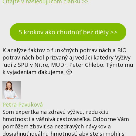
Čítajte v nasledujúcom článku >>
5 krokov ako chudnúť bez diéty >>
K analýze faktov o funkčných potravinách a BIO
potravinách bol prizvaný aj vedúci katedry Výživy
ľudí z SPU v Nitre, MUDr. Peter Chlebo. Týmto mu
k vyjadeniam ďakujeme. 🙂
Petra Pavuková
Som expertka na zdravú výživu, redukciu
hmotnosti a vášnivá cestovateľka. Odborne Vám
pomôžem zbaviť sa nezdravých návykov a
dosiahnuť ideálnu hmotnosť, aby ste si mohli s