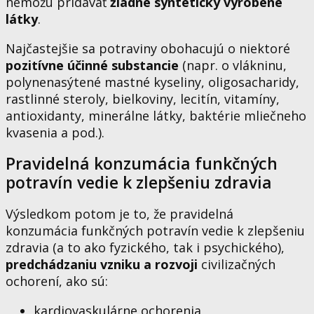
nemôžu pridávať
žiadne synteticky vyrobené
látky
.
Najčastejšie sa potraviny obohacujú o niektoré
pozitívne účinné substancie
(napr. o vlákninu,
polynenasýtené mastné kyseliny, oligosacharidy,
rastlinné steroly, bielkoviny, lecitín, vitamíny,
antioxidanty, minerálne látky, baktérie mliečneho
kvasenia a pod.).
Pravidelná konzumácia funkčných
potravín vedie k zlepšeniu zdravia
Výsledkom potom je to, že pravidelná
konzumácia funkčných potravín vedie k zlepšeniu
zdravia (a to ako fyzického, tak i psychického),
predchádzaniu vzniku a rozvoji
civilizačných
ochorení, ako sú:
kardiovaskulárne ochorenia