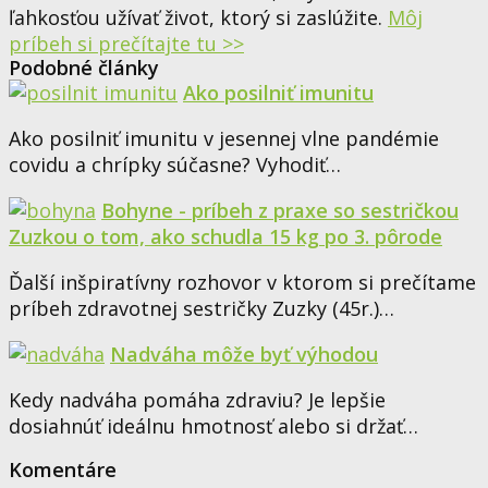
ľahkosťou užívať život, ktorý si zaslúžite.
Môj
príbeh si prečítajte tu >>
Podobné články
Ako posilniť imunitu
Ako posilniť imunitu v jesennej vlne pandémie
covidu a chrípky súčasne? Vyhodiť…
Bohyne - príbeh z praxe so sestričkou
Zuzkou o tom, ako schudla 15 kg po 3. pôrode
Ďalší inšpiratívny rozhovor v ktorom si prečítame
príbeh zdravotnej sestričky Zuzky (45r.)…
Nadváha môže byť výhodou
Kedy nadváha pomáha zdraviu? Je lepšie
dosiahnúť ideálnu hmotnosť alebo si držať…
Komentáre