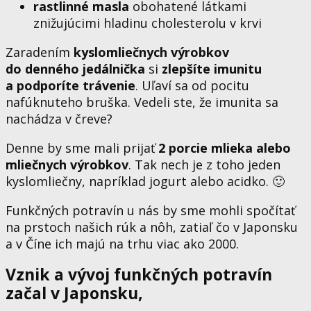
rastlinné masla
obohatené látkami
znižujúcimi hladinu cholesterolu v krvi
Zaradením
kyslomliečnych výrobkov
do denného jedálnička
si
zlepšíte imunitu
a podporíte trávenie
. Uľaví sa od pocitu
nafúknuteho bruška. Vedeli ste, že imunita sa
nachádza v čreve?
Denne by sme mali prijať
2 porcie mlieka alebo
mliečnych výrobkov
. Tak nech je z toho jeden
kyslomliečny, napríklad jogurt alebo acidko. 🙂
Funkčných potravín u nás by sme mohli spočítať
na prstoch našich rúk a nôh, zatiaľ čo v Japonsku
a v Číne ich majú na trhu viac ako 2000.
Vznik a vývoj funkčných potravín
začal v Japonsku,