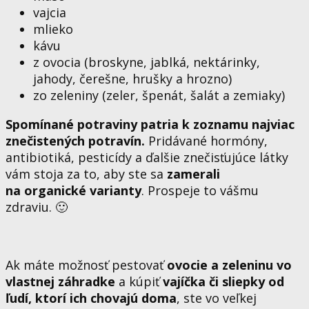
vajcia
mlieko
kávu
z ovocia (broskyne, jablká, nektárinky,
jahody, čerešne, hrušky a hrozno)
zo zeleniny (zeler, špenát, šalát a zemiaky)
Spomínané potraviny patria k zoznamu najviac
znečistených potravín.
Pridávané hormóny,
antibiotiká, pesticídy a ďalšie znečisťujúce látky
vám stoja za to, aby ste sa
zamerali
na organické varianty
. Prospeje to vášmu
zdraviu. 🙂
Ak máte možnosť pestovať
ovocie a zeleninu vo
vlastnej záhradke
a kúpiť
vajíčka či sliepky od
ľudí, ktorí ich chovajú doma
, ste vo veľkej