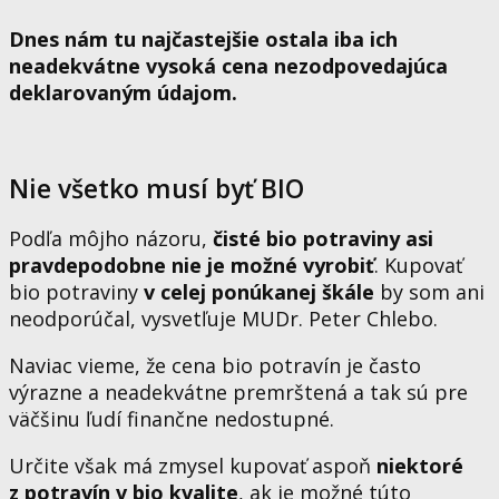
Dnes nám tu najčastejšie ostala iba ich
neadekvátne vysoká cena nezodpovedajúca
deklarovaným údajom.
Nie všetko musí byť BIO
Podľa môjho názoru,
čisté bio potraviny asi
pravdepodobne nie je možné vyrobiť
. Kupovať
bio potraviny
v celej ponúkanej škále
by som ani
neodporúčal, vysvetľuje MUDr. Peter Chlebo.
Naviac vieme, že cena bio potravín je často
výrazne a neadekvátne premrštená a tak sú pre
väčšinu ľudí finančne nedostupné.
Určite však má zmysel kupovať aspoň
niektoré
z potravín v bio kvalite
, ak je možné túto