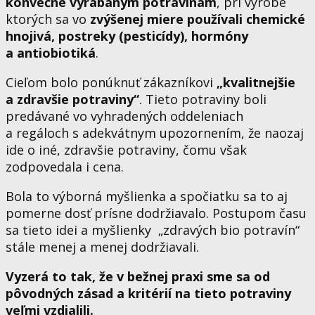
konvečne vyrábaným potravinám
, pri výrobe
ktorých sa vo
zvýšenej miere používali chemické
hnojivá, postreky (pesticídy), hormóny
a antiobiotiká
.
Cieľom bolo ponúknuť zákazníkovi
„kvalitnejšie
a zdravšie potraviny“
. Tieto potraviny boli
predávané vo vyhradených oddeleniach
a regáloch s adekvátnym upozornením, že naozaj
ide o iné, zdravšie potraviny, čomu však
zodpovedala i cena.
Bola to výborná myšlienka a spočiatku sa to aj
pomerne dosť prísne dodržiavalo. Postupom času
sa tieto idei a myšlienky „zdravých bio potravín“
stále menej a menej dodržiavali.
Vyzerá to tak, že v bežnej praxi sme sa od
pôvodných zásad a kritérií na tieto potraviny
veľmi vzdialili.