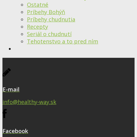
Ostatné
Príbehy Bohýň
Príbehy chudnutia
Recepty
Seriál o chudnutí
Tehotenstvo a to pred ním
E-mail
info@healthy-way.sk
Facebook