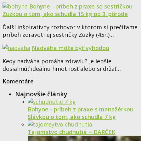
Bohyne - príbeh z praxe so sestričkou
Zuzkou o tom, ako schudla 15 kg po 3. pôrode
Ďalší inšpiratívny rozhovor v ktorom si prečítame
príbeh zdravotnej sestričky Zuzky (45r.)…
Nadváha môže byť výhodou
Kedy nadváha pomáha zdraviu? Je lepšie
dosiahnúť ideálnu hmotnosť alebo si držať…
Komentáre
Najnovšie články
Bohyne - príbeh z praxe s manažérkou
Slávkou o tom, ako schudla 7 kg
Tajomstvo chudnutia + DARČEK