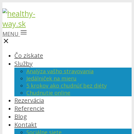
MENU
Čo získate
Služby
Analýza vašho stravovania
Jedálniček na mieru
5 krokov ako chudnúť bez diéty
Chudnutie online
Rezervácia
Referencie
Blog
Kontakt
Sociálne siete