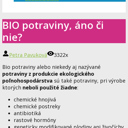
BIO potraviny, áno či
nie?
Petra Pavuková
3322x
Bio potraviny alebo niekedy aj nazývané
potraviny z produkcie ekologického
poľnohospodárstva
sú také potraviny, pri výrobe
ktorých
neboli použité žiadne
:
chemické hnojivá
chemické postreky
antibiotiká
rastové hormóny
geneticky modifikované plodiny ani živočíchy