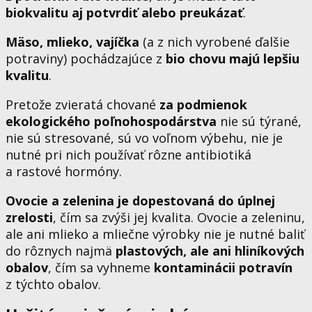
biokvalitu aj potvrdiť alebo preukázať
.
Mäso, mlieko, vajíčka
(a z nich vyrobené ďalšie
potraviny) pochádzajúce z
bio chovu majú lepšiu
kvalitu
.
Pretože zvieratá chované
za podmienok
ekologického poľnohospodárstva
nie sú týrané,
nie sú stresované, sú vo voľnom výbehu, nie je
nutné pri nich používať rôzne antibiotiká
a rastové hormóny.
Ovocie a zelenina je dopestovaná do úplnej
zrelosti
, čím sa zvýši jej kvalita. Ovocie a zeleninu,
ale ani mlieko a mliečne výrobky nie je nutné baliť
do rôznych najmä
plastových, ale ani hliníkových
obalov
, čím sa vyhneme
kontaminácii potravín
z týchto obalov.