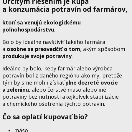
Určitým riešením je kúpa
a konzumácia potravín od farmárov,
ktorí sa venujú ekologickému
poľnohospodárstvu
.
Bolo by ideálne navštíviť takého farmára
a
osobne sa presvedčiť o tom
, akým spôsobom
produkuje svoje potraviny
.
Ideálne by bolo, keby farmár alebo výrobca
potravín bol z daného regiónu ako my, pretože
tým by sme mohli získať
plne dozreté ovocie
a zeleninu
, alebo čerstvé mäso alebo iné
potraviny bez nutnosti akejkoľvek stabilizácie
a chemického ošetrenia týchto potravín.
Čo sa oplatí kupovať bio?
mäso