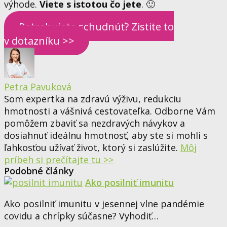
výhode.
Viete s istotou čo jete
. 🙂
Potrebujete schudnúť? Zistite to
v dotazníku >>
Petra Pavuková
Som expertka na zdravú výživu, redukciu
hmotnosti a vášnivá cestovateľka. Odborne Vám
pomôžem zbaviť sa nezdravých návykov a
dosiahnuť ideálnu hmotnosť, aby ste si mohli s
ľahkosťou užívať život, ktorý si zaslúžite.
Môj
príbeh si prečítajte tu >>
Podobné články
Ako posilniť imunitu
Ako posilniť imunitu v jesennej vlne pandémie
covidu a chrípky súčasne? Vyhodiť…