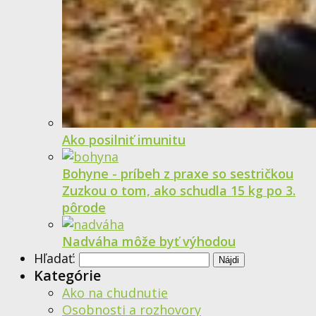
Ako posilniť imunitu
Bohyne - príbeh z praxe so sestričkou
Zuzkou o tom, ako schudla 15 kg po 3.
pôrode
Nadváha môže byť výhodou
Hľadať:
Kategórie
Ako na chudnutie
Osobnosti a rozhovory