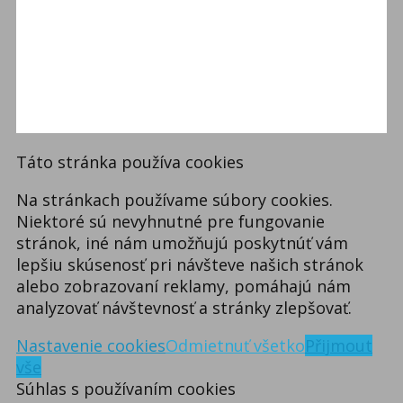
Táto stránka používa cookies
Na stránkach používame súbory cookies.
Niektoré sú nevyhnutné pre fungovanie
stránok, iné nám umožňujú poskytnúť vám
lepšiu skúsenosť pri návšteve našich stránok
alebo zobrazovaní reklamy, pomáhajú nám
analyzovať návštevnosť a stránky zlepšovať.
Nastavenie cookies
Odmietnuť všetko
Přijmout
vše
Súhlas s používaním cookies