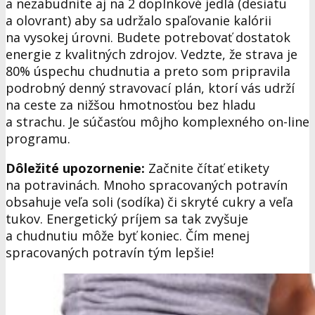
a nezabudnite aj na 2 doplnkové jedlá (desiatu
a olovrant) aby sa udržalo spaľovanie kalórii
na vysokej úrovni. Budete potrebovať dostatok
energie z kvalitných zdrojov. Vedzte, že strava je
80% úspechu chudnutia a preto som pripravila
podrobný denný stravovací plán, ktorí vás udrží
na ceste za nižšou hmotnosťou bez hladu
a strachu. Je súčasťou môjho komplexného on-line
programu.
Dôležité upozornenie:
Začnite čítať etikety
na potravinách. Mnoho spracovaných potravín
obsahuje veľa soli (sodíka) či skryté cukry a veľa
tukov. Energetický príjem sa tak zvyšuje
a chudnutiu môže byť koniec. Čím menej
spracovaných potravín tým lepšie!