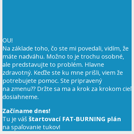
OU!
Na základe toho, čo ste mi povedali, vidím, že
máte nadváhu. Možno to je trochu osobné,
ale predstavujte to problém. Hlavne
zdravotný. Keďže ste ku mne prišli, viem že
potrebujete pomoc. Ste pripravený
na zmenu?? Držte sa ma a krok za krokom cieľ
dosiahneme.
Začíname dnes!
Tu je váš
štartovací FAT-BURNING plán
na spaľovanie tukov!