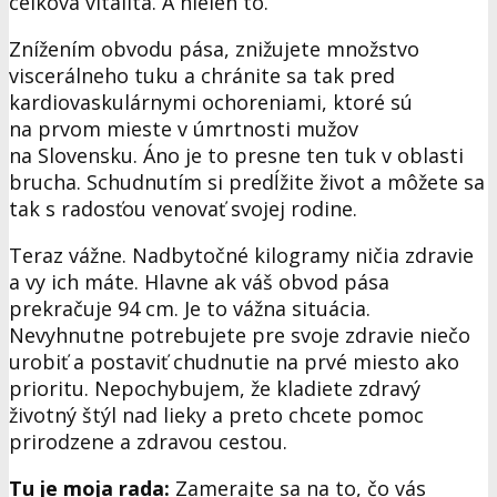
celková vitalita. A nielen to.
Znížením obvodu pása, znižujete množstvo
viscerálneho tuku a chránite sa tak pred
kardiovaskulárnymi ochoreniami, ktoré sú
na prvom mieste v úmrtnosti mužov
na Slovensku. Áno je to presne ten tuk v oblasti
brucha. Schudnutím si predĺžite život a môžete sa
tak s radosťou venovať svojej rodine.
Teraz vážne. Nadbytočné kilogramy ničia zdravie
a vy ich máte. Hlavne ak váš obvod pása
prekračuje 94 cm. Je to vážna situácia.
Nevyhnutne potrebujete pre svoje zdravie niečo
urobiť a postaviť chudnutie na prvé miesto ako
prioritu. Nepochybujem, že kladiete zdravý
životný štýl nad lieky a preto chcete pomoc
prirodzene a zdravou cestou.
Tu je moja rada:
Zamerajte sa na to, čo vás