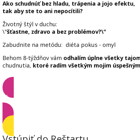
Ako schudnúť bez hladu, trápenia a jojo efektu,
tak aby ste to ani nepocítili?
Životný štýl v duchu:
\"
šťastne, zdravo a bez problémov?\"
Zabudnite na metódu: diéta pokus - omyl
Behom 8-týždňov vám
odhalím úplne všetky tajo
chudnutia,
ktoré radím všetkým mojim úspešným
Čo získate?
Vstúpiť do Reštartu