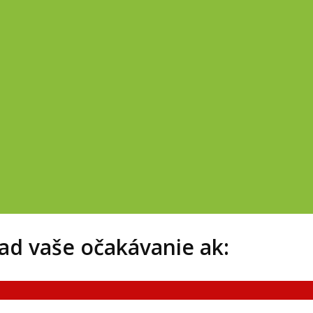
d vaše očakávanie ak: