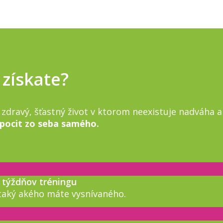
 získate?
e zdravý, šťastný život v ktorom neexistuje nadváha a
 pocit zo seba samého.
8 týždňov tréningu
 taký akého máte vysnívaného.