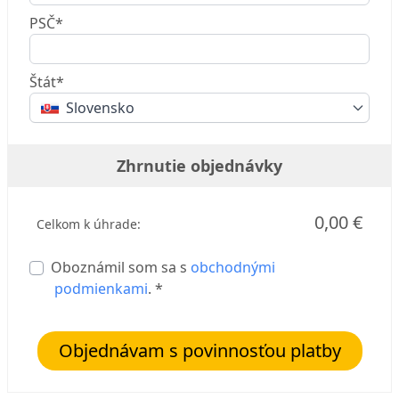
PSČ*
Štát*
Slovensko
Zhrnutie objednávky
0,00 €
Celkom k úhrade:
Oboznámil som sa s
obchodnými
podmienkami
. *
Objednávam s povinnosťou platby