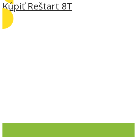
Kúpiť Reštart 8T