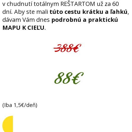
v chudnutí totálnym REŠTARTOM už za 60
dní. Aby ste mali
túto cestu krátku a ľahkú
,
dávam Vám dnes
podrobnú a praktickú
MAPU K CIEĽU
.
388€
88€
(Iba 1,5€/deň)