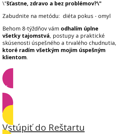
\"
šťastne, zdravo a bez problémov?\"
Zabudnite na metódu: diéta pokus - omyl
Behom 8-týždňov vám
odhalím úplne
všetky tajomstvá
, postupy a praktické
skúsenosti úspešného a trvalého chudnutia,
ktoré radím všetkým mojim úspešným
klientom
.
Čo získate?
Vstúpiť do Reštartu