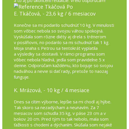
a to aj po ukončení redukcie. Vrelo odporúčam!
E. Tkáčová, - 23,6 kg / 6 mesiacov
Konečne sa mi podarilo schudnúť 10 kg. V minulosti
som vôbec nebola so svojou váhou spokojná.
Vyskúšala som rôzne diéty aj drela s trénerom
v posilňovni, no podarilo sa mi schudnúť tak 1 kg.
Moja snaha s Petrou sa tentokrát vyplatila
a výsledky sa dostavili. V rámci programu som
vôbec nebola hladná, jedla som pravidelne 5 x
denne. Odporúčam každému, kto bojuje so svojou
nadváhou a nevie si dať rady, pretože to naozaj
funguje.
K. Mrázová, - 10 kg / 4 mesiace
Dnes sa cítim výborne, lepšie sa mi chodí aj hýbe.
Tak skoro sa nezadýcham a neunavím. Za 7
mesiacov som schudla 35 kg, v páse 23 cm a v
bokov 20 cm. Pred tým to tak nebolo, mala som
ťažkosti s chodení a dýchaním. Skúšala som nejaké