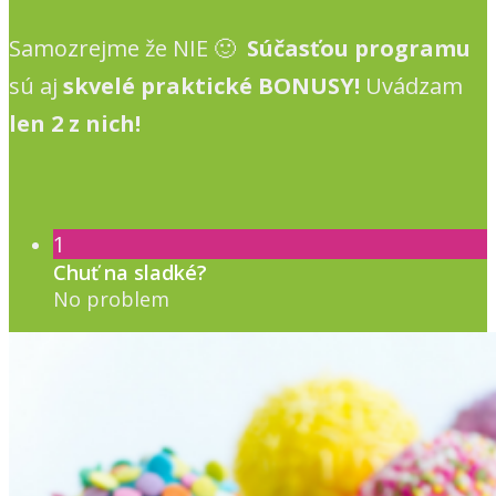
Samozrejme že NIE 🙂
Súčasťou programu
sú aj
skvelé praktické BONUSY
!
Uvádzam
len 2 z nich!
1
Chuť na sladké?
No problem