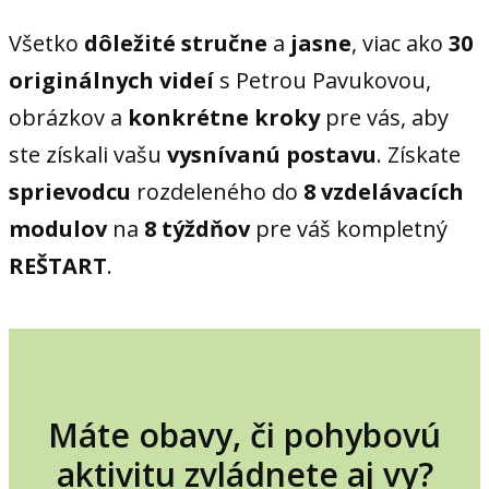
Všetko
dôležité
stručne
a
jasne
, viac ako
30
originálnych videí
s Petrou Pavukovou,
obrázkov a
konkrétne kroky
pre vás, aby
ste získali vašu
vysnívanú postavu
. Získate
sprievodcu
rozdeleného do
8 vzdelávacích
modulov
na
8 týždňov
pre váš kompletný
REŠTART
.
Máte obavy, či pohybovú
aktivitu zvládnete aj vy?