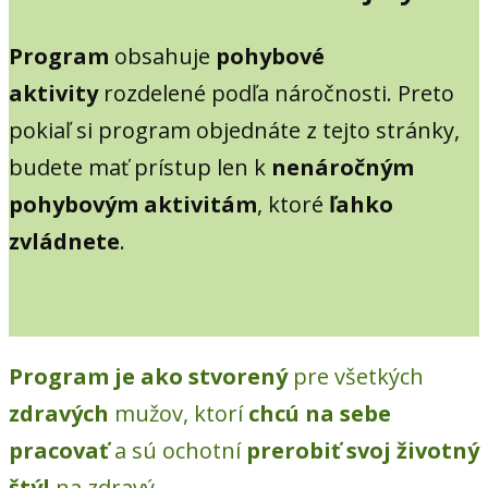
Program
obsahuje
pohybové
aktivity
rozdelené podľa náročnosti. Preto
pokiaľ si program objednáte z tejto stránky,
budete mať prístup len k
nenáročným
pohybovým aktivitám
, ktoré
ľahko
zvládnete
.
Program je ako stvorený
pre všetkých
zdravých
mužov, ktorí
chcú na sebe
pracovať
a sú ochotní
prerobiť svoj životný
štýl
na zdravý.