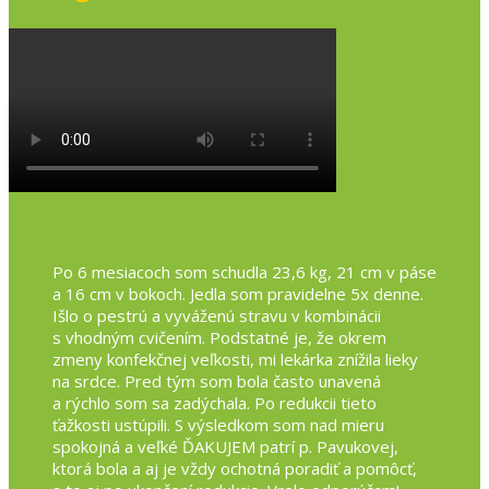
Po 6 mesiacoch som schudla 23,6 kg, 21 cm v páse
a 16 cm v bokoch. Jedla som pravidelne 5x denne.
Išlo o pestrú a vyváženú stravu v kombinácii
s vhodným cvičením. Podstatné je, že okrem
zmeny konfekčnej veľkosti, mi lekárka znížila lieky
na srdce. Pred tým som bola často unavená
a rýchlo som sa zadýchala. Po redukcii tieto
ťažkosti ustúpili. S výsledkom som nad mieru
spokojná a veľké ĎAKUJEM patrí p. Pavukovej,
ktorá bola a aj je vždy ochotná poradiť a pomôcť,