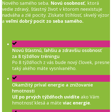
Nového samého seba.
Novú osobnosť
, ktorá
vedie zdravý, šťastný život v ktorom neexistuje
nadváha a zlé pocity. Získate štíhlosť, skvelý výzor
a
veľmi dobrý pocit zo seba samého.
Novú šťastnú, ľahšiu a zdravšiu osobnosť
za 8 týždňov tréningu
Po 8 týždňoch z vás bude nový človek, presne
taký akého máte vysnívaného.
Okamžitý príval energie a znižovanie
hmotnosti
Už po prvých týždňoch uvidíte
ako Vám
hmotnosť klesá a máte
viac energie
.