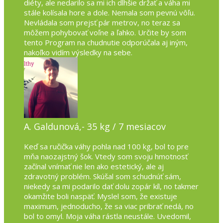
diéty, ale nedarilo sa mi ich dlhšie držať a váha mi
stále kolísala hore a dole. Nemala som pevnú vôľu.
Nevládala som prejsť pár metrov, no teraz sa
môžem pohybovať voľne a ľahko. Určite by som
tento Program na chudnutie odporúčala aj iným,
nakoľko vidím výsledky na sebe.
A. Galdunová,- 35 kg / 7 mesiacov
Keď sa ručička váhy pohla nad 100 kg, bol to pre
mňa naozajstný šok. Vtedy som svoju hmotnosť
začínal vnímať nie len ako estetický, ale aj
zdravotný problém. Skúšal som schudnúť sám,
niekedy sa mi podarilo dať dolu zopár kíl, no takmer
okamžite boli naspäť. Myslel som, že existuje
maximum, jednoducho, že sa viac pribrať nedá, no
bol to omyl. Moja váha rástla neustále. Uvedomil,