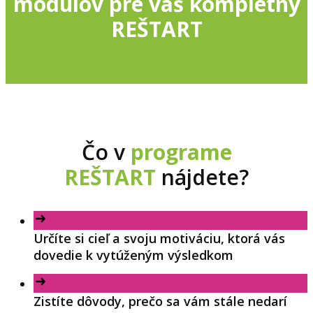
modulov pre váš kompletný
REŠTART
Čo v
programe
REŠTART
nájdete?
Určíte si cieľ a svoju motiváciu, ktorá vás
dovedie k vytúženým výsledkom
Zistíte dôvody, prečo sa vám stále nedarí