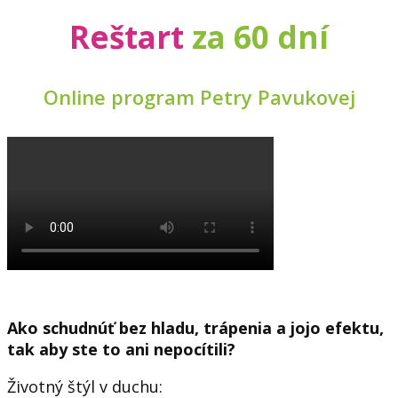
Reštart
za 60 dní
Online program Petry Pavukovej
Ako schudnúť bez hladu, trápenia a jojo efektu,
tak aby ste to ani nepocítili?
Životný štýl v duchu: