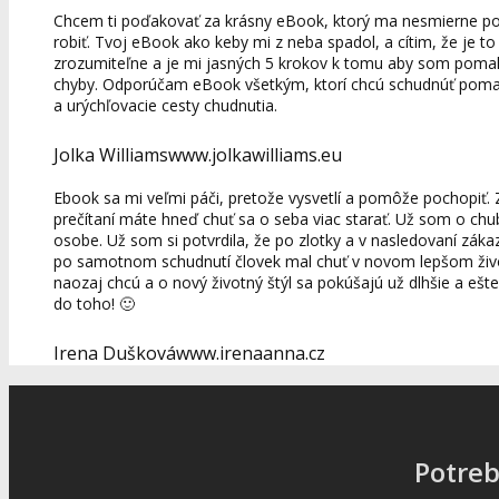
Chcem ti poďakovať za krásny eBook, ktorý ma nesmierne pot
robiť. Tvoj eBook ako keby mi z neba spadol, a cítim, že je to
zrozumiteľne a je mi jasných 5 krokov k tomu aby som pomaly
chyby. Odporúčam eBook všetkým, ktorí chcú schudnúť pomalo
a urýchľovacie cesty chudnutia.
Jolka Williams
www.jolkawilliams.eu
Ebook sa mi veľmi páči, pretože vysvetlí a pomôže pochopiť. Zis
prečítaní máte hneď chuť sa o seba viac starať. Už som o chu
osobe. Už som si potvrdila, že po zlotky a v nasledovaní záka
po samotnom schudnutí človek mal chuť v novom lepšom živo
naozaj chcú a o nový životný štýl sa pokúšajú už dlhšie a ešte s
do toho! 🙂
Irena Dušková
www.irenaanna.cz
Potre