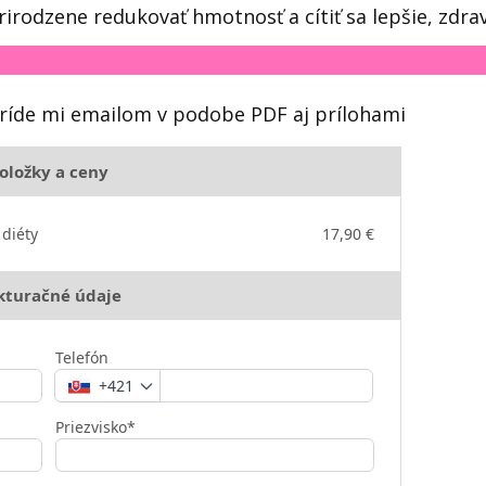
irodzene redukovať hmotnosť a cítiť sa lepšie, zdrav
 príde mi emailom v podobe PDF aj prílohami
oložky a ceny
diéty
17,90 €
kturačné údaje
Telefón
+421
Priezvisko*