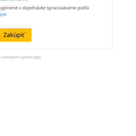
e vyplnené v objednávke spracúvávame podľa
jov
Zakúpiť
é v predajnom systéme
FAPI
.