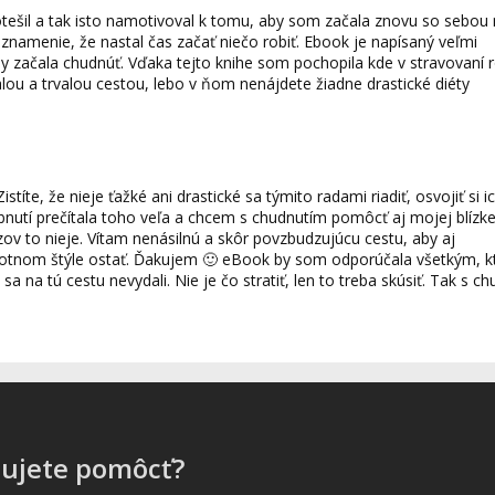
ešil a tak isto namotivoval k tomu, aby som začala znovu so sebou 
 znamenie, že nastal čas začať niečo robiť. Ebook je napísaný veľmi
 začala chudnúť. Vďaka tejto knihe som pochopila kde v stravovaní 
u a trvalou cestou, lebo v ňom nenájdete žiadne drastické diéty
títe, že nieje ťažké ani drastické sa týmito radami riadiť, osvojiť si i
bnutí prečítala toho veľa a chcem s chudnutím pomôcť aj mojej blízke
zov to nieje. Vítam nenásilnú a skôr povzbudzujúcu cestu, aby aj
tnom štýle ostať. Ďakujem 🙂 eBook by som odporúčala všetkým, kt
a na tú cestu nevydali. Nie je čo stratiť, len to treba skúsiť. Tak s c
bujete pomôcť?