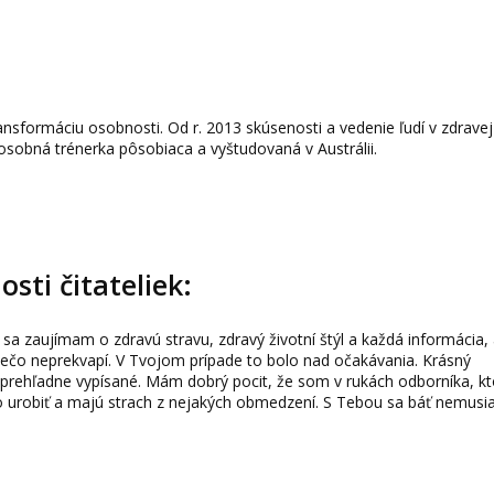
ansformáciu osobnosti. Od r. 2013 skúsenosti a vedenie ľudí v zdravej
 osobná trénerka pôsobiaca a vyštudovaná v Austrálii.
sti čitateliek:
sa zaujímam o zdravú stravu, zdravý životní štýl a každá informácia,
iečo neprekvapí. V Tvojom prípade to bolo nad očakávania. Krásný
a prehľadne vypísané. Mám dobrý pocit, že som v rukách odborníka, kt
o urobiť a majú strach z nejakých obmedzení. S Tebou sa báť nemusi