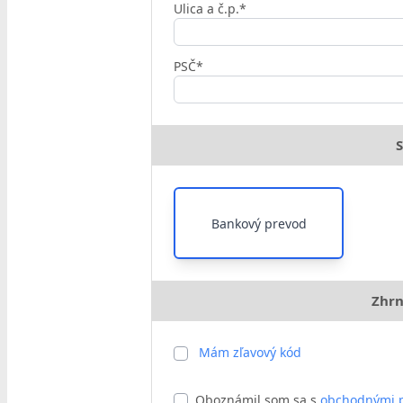
Ulica a č.p.*
PSČ*
S
Bankový prevod
Zhrn
Mám zľavový kód
Oboznámil som sa s
obchodnými 