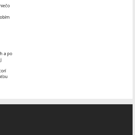
niečo
robím
ch a po
j
orí
huťou