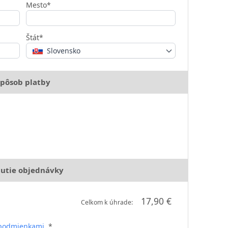
Mesto*
Štát*
Slovensko
pôsob platby
utie objednávky
17,90 €
Celkom k úhrade:
podmienkami
. *