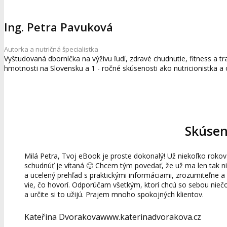
Ing. Petra Pavuková
Autorka a nutričná špecialistka
Vyštudovaná dborníčka na výživu ľudí, zdravé chudnutie, fitness a tr
hmotnosti na Slovensku a 1 - ročné skúsenosti ako nutricionistka a
Skúseno
Milá Petra, Tvoj eBook je proste dokonalý! Už niekoľko rokov 
schudnúť je vítaná 🙂 Chcem tým povedať, že už ma len tak n
a ucelený prehľad s praktickými informáciami, zrozumiteľne 
vie, čo hovorí. Odporúčam všetkým, ktorí chcú so sebou nieč
a určite si to užijú. Prajem mnoho spokojných klientov.
Kateřina Dvorakova
www.katerinadvorakova.cz