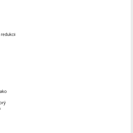
 redukcii
 ako
orý
a