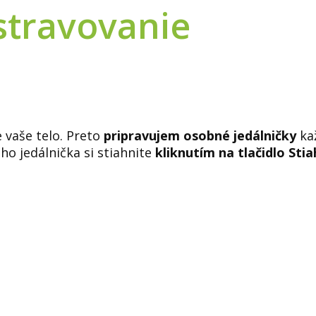
 stravovanie
e vaše telo. Preto
pripravujem osobné jedálničky
ka
ého jedálnička si stiahnite
kliknutím na tlačidlo Stia