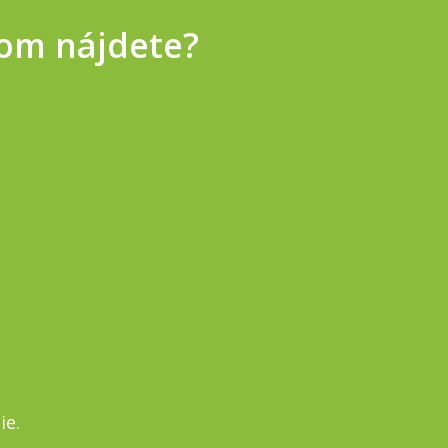
om nájdete?
ie.