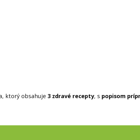
ka, ktorý obsahuje
3 zdravé recepty
, s
popisom príp