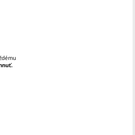
ždému
hnuť.