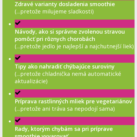
Zdravé varianty dosladenia smoothie
(...pretože milujeme sladkosti)
Návody, ako si správne zvolenou stravou
pomôcť pri rôznych chorobách
(...pretože jedlo je najlepší a najchutnejší liek)
Tipy ako nahradiť chýbajúce suroviny
(...pretože chladnička nemá automatické
aktualizácie)
Príprava rastlinných mliek pre vegetariánov
(...pretože ani tráva sa nepodojí sama)
Rady, ktorým chybám sa pri príprave
smoothie vyvarovať