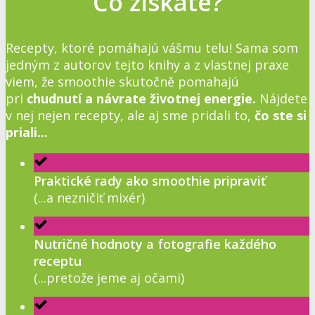
Čo získate?
Recepty, ktoré pomáhajú vášmu telu! Sama som
jedným z autorov tejto knihy a z vlastnej praxe
viem, že smoothie skutočně pomahajú
pri
chudnutí a návrate životnej energie.
Nájdete
v nej nejen recepty, ale aj sme pridali to,
čo ste si
priali...
Praktické rady ako smoothie pripraviť
(...a nezničiť mixér)
Nutričné hodnoty a fotografie každého
receptu
(...pretože jeme aj očami)